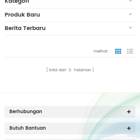
Kategori
Produk Baru
Berita Terbaru
melihat :
tampilan
ta
total dari
0
halaman
Berhubungan
Butuh Bantuan