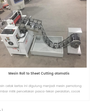
Mesin pemotong dengan 2 poros penggulung ulang
Mesin pemotong rewinder ini ideal bagi
n
produsen yang menginginkan efisiensi,
presisi, dan otomatisasi dalam proses
Details
untuk
konversi mereka
n
Mesin Roll to Sheet Cutting otomatis
 ke
sin cetak kertas ini digulung menjadi mesin pemotong
embar milik pencetakan pasca-tekan peralatan, cocok
an peralatan tambahan seperti memutar menggunakan
mesin.
n