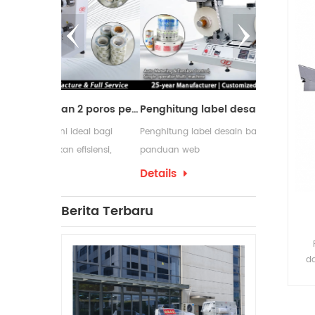
c
se
pad
sec
Mesin pemotong dengan 2 poros penggulung ulang
Penghitung label desain baru dengan panduan web
pem
T
deal bagi
Penghitung label desain baru dengan
Mesin pengg
s
fisiensi,
panduan web
digunakan d
b
 proses
membutuhkan
Details
Details
pengemasan y
p
yang sering
d
Berita Terbaru
An
penggulung 
tr
produksinya.
me
da
tin
sas