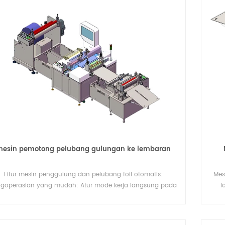
esin pemotong pelubang gulungan ke lembaran
Fitur mesin penggulung dan pelubang foil otomatis:
Mes
goperasian yang mudah: Atur mode kerja langsung pada
l
onitor komputer. Presisi tinggi: Kamera dalam jangkauan
genalan secara otomatis menemukan lokasi gambar, dan
puter menganalisis serta mengontrol gerakan. Kecepatan