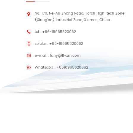
No. 170, Nei An Zhong Road, Torch High-tech Zone
pel
(Xiang'an) Industrial Zone, Xiamen, China
me
tel :
+86-18965820062
pap
seluler :
+86-18965820062
pe
e-mail :
fany@lt-xm.com
k
pre
Whatsapp :
+8618965820062
je
pe
da