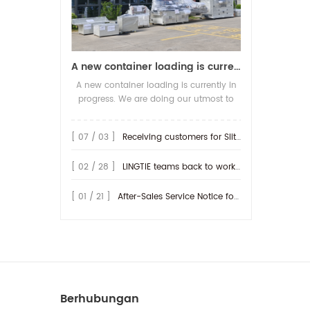
ta
sas
lan
A new container loading is currently in progress.
A new container loading is currently in
s
progress. We are doing our utmost to
d
ensure you receive your high-quality
p
screen printing production line at the
[ 07 / 03 ]
Receiving customers for Slitting machine with differential Slip Shaft
s
earliest possible time.
pel
[ 02 / 28 ]
LINGTIE teams back to work at Feb.25th.
gu
[ 01 / 21 ]
After-Sales Service Notice for Turkey Region
men
sen
p
pe
Berhubungan