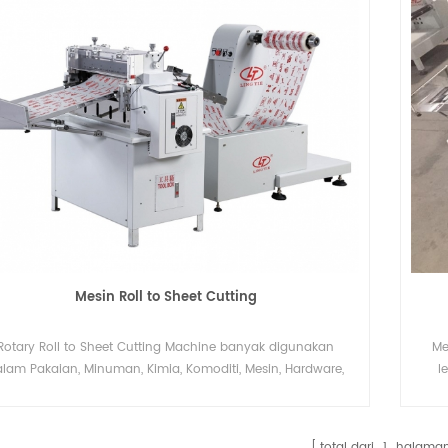
epat: Kamera memiliki waktu respons yang singkat, dan
telah gambar ditemukan, kamera dapat membuat lubang
a posisi gambar. Fungsionalitas canggih: Gambar sampel
dapat disimpan dan diakses langsung melalui sistem
komputer, memungkinkan peningkatan perangkat lunak
ara real-time. Jaminan kualitas: Komponen utama seperti
katup pengatur tekanan, silinder, katup solenoid, dan
elektrostatik menghilangkan rewinder
Mesin cetak UV roll to roll
andu linier diimpor untuk memastikan umur panjangnya.
ingkat pengenalan tinggi: Sumber cahaya khusus dapat
ulung label umumnya
Mesin sablon sutra roll to roll otomatis
ecara otomatis mengidentifikasi pola lubang posisi pada
alam industri yang
terutama mencakup pengumpan, stasiu
ahan yang sangat reflektif dan sangat buram, dan dapat
 proses pelabelan dan
sablon, dan pengering udara panas.
Details
mengimbangi gambar yang tidak lengkap. Sistem mesin
ang efisien. Beberapa industri
Pengering UV dan pengering IR tersedia 
elubang otomatis dua kepala menangkap sampel grafik
kali membutuhkan mesin
opsi. Untuk pencetakan label perpindaha
alam jangkauan kamera yang terlihat melalui komputer.
Mesin Roll to Sheet Cutting
alisisnya meliputi pengendalian perpindahan komponen
label untuk menunjang
panas, mesin bubuk dapat ditambahkan
ansmisi dan pelubangan dengan komponen pneumatik. Ini
jalur pencetakan.
Rotary Roll to Sheet Cutting Machine banyak digunakan
Me
menuhi persyaratan pelanggan akan kecepatan pukulan
lam Pakaian, Minuman, Kimia, Komoditi, Mesin, Hardware,
l
ggi, presisi tinggi, dan kemudahan pengoperasian. â Mesin
Medis.
deng
pelubang biasa disebut sebagai alat pengolah lubang
aran. Lubang target pertama kali digunakan dalam proses
total dari
1
halama