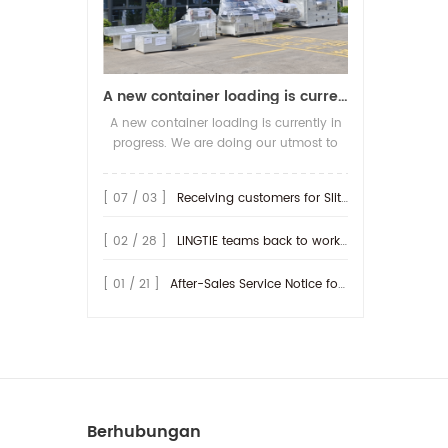
A new container loading is currently in progress.
A new container loading is currently in
progress. We are doing our utmost to
ensure you receive your high-quality
screen printing production line at the
[ 07 / 03 ]
Receiving customers for Slitting machine with differential Slip Shaft
earliest possible time.
[ 02 / 28 ]
LINGTIE teams back to work at Feb.25th.
[ 01 / 21 ]
After-Sales Service Notice for Turkey Region
Berhubungan