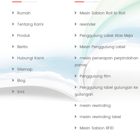
Rumah
Mesin Sablon Roll to Roll
Tentang Kami
rewinder
Produk
Penggulung Label Atas Meja
Berita
Mesin Penggulung Label
Hubungi Kami
mesin penerapan perpindahan
panas
Sitemap
Penggulung film
Blog
Penggulung label gulungan ke
Xml
gulungan
mesin rewinding
mesin rewinding label
Mesin Sablon RFID