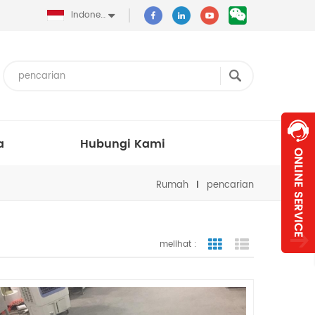
Indonesia
a
Hubungi Kami
Rumah
pencarian
melihat :
tampilan bergaris
tampilan dafta