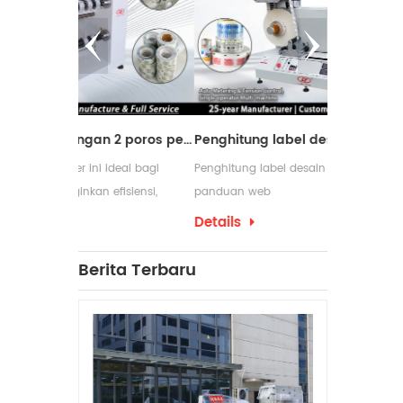
Mesin pemotong dengan 2 poros penggulung ulang
Penghitung label desain baru dengan panduan web
ideal bagi
Penghitung label desain baru dengan
Mesin peng
efisiensi,
panduan web
digunakan d
m proses
membutuhka
Details
Details
pengemasan 
yang serin
Berita Terbaru
penggulung
produksinya