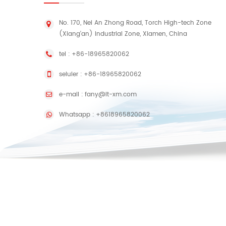
No. 170, Nei An Zhong Road, Torch High-tech Zone
(Xiang'an) Industrial Zone, Xiamen, China
tel :
+86-18965820062
seluler :
+86-18965820062
e-mail :
fany@lt-xm.com
Whatsapp :
+8618965820062