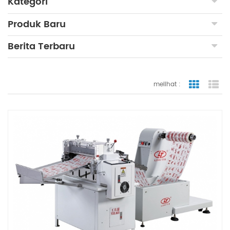
Kategori
Produk Baru
Berita Terbaru
melihat :
tampilan
ta