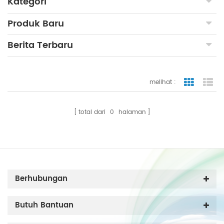
Kategori
Produk Baru
Berita Terbaru
melihat :
tampilan
ta
total dari
0
halaman
Berhubungan
Butuh Bantuan