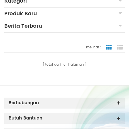
Kategori
Produk Baru
Berita Terbaru
melihat :
tampilan
ta
total dari
0
halaman
Berhubungan
Butuh Bantuan