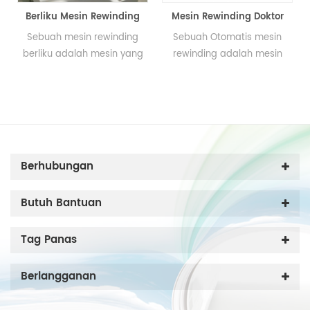
Berliku Mesin Rewinding
Mesin Rewinding Doktor
M
Sebuah mesin rewinding
Sebuah Otomatis mesin
M
berliku adalah mesin yang
rewinding adalah mesin
khu
dirancang untuk membuat
yang dirancang untuk
men
tepi lurus, menggorok
membuat tepi lurus,
b
gulungan besar ke gulungan
menghapus debu di
kon
kecil. Mesin ini juga
permukaan film. Ini mesin
digunakan untuk mencetak
juga digunakan untuk
tinta jet.
pencetakan jet tinta.
Berhubungan
Butuh Bantuan
Tag Panas
Berlangganan