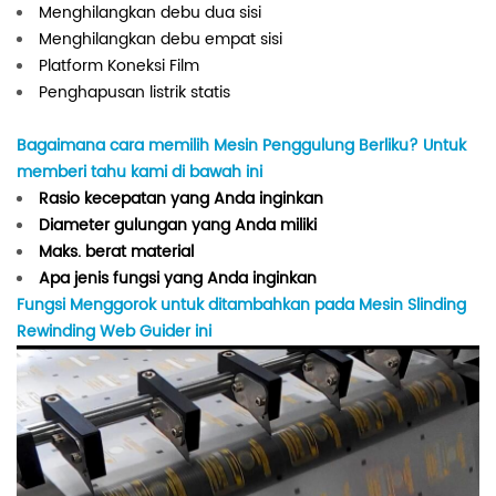
Menghilangkan debu dua sisi
Menghilangkan debu empat sisi
Platform Koneksi Film
Penghapusan listrik statis
Bagaimana cara memilih Mesin Penggulung Berliku?
Untuk
memberi tahu kami di bawah ini
Rasio kecepatan yang Anda inginkan
Diameter gulungan yang Anda miliki
Maks. berat material
Apa jenis fungsi yang Anda inginkan
Fungsi Menggorok untuk ditambahkan pada Mesin Slinding
Rewinding Web Guider ini