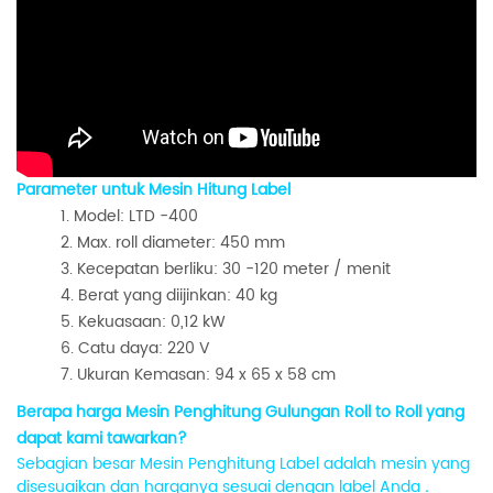
Parameter untuk Mesin Hitung Label
Model: LTD -400
Max. roll diameter: 450 mm
Kecepatan berliku: 30 -120 meter / menit
Berat yang diijinkan: 40 kg
Kekuasaan: 0,12 kW
Catu daya: 220 V
Ukuran Kemasan: 94 x 65 x 58 cm
Berapa harga Mesin Penghitung Gulungan Roll to Roll yang
dapat kami tawarkan?
Sebagian besar Mesin Penghitung Label adalah mesin yang
disesuaikan dan harganya sesuai dengan label Anda
.