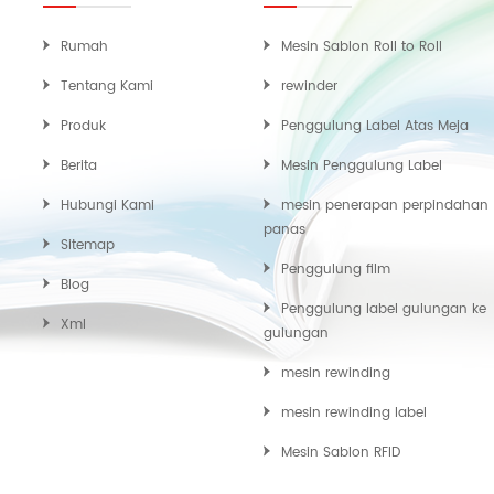
Rumah
Mesin Sablon Roll to Roll
Tentang Kami
rewinder
Produk
Penggulung Label Atas Meja
Berita
Mesin Penggulung Label
Hubungi Kami
mesin penerapan perpindahan
panas
Sitemap
Penggulung film
Blog
Penggulung label gulungan ke
Xml
gulungan
mesin rewinding
mesin rewinding label
Mesin Sablon RFID