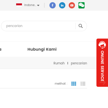
Indonesia
a
Hubungi Kami
Rumah
pencarian
melihat :
tampilan bergaris
tampilan dafta