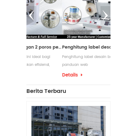
Mesin pemotong dengan 2 poros penggulung ulang
Penghitung label desain baru dengan panduan web
ideal bagi
Penghitung label desain baru dengan
Mesin peng
efisiensi,
panduan web
digunakan 
am proses
membutuhka
Details
Details
pengemasan 
yang serin
Berita Terbaru
penggulung
produksinya