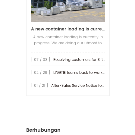
A new container loading is currently in progress.
A new container loading is currently in
progress. We are doing our utmost to
ensure you receive your high-quality
screen printing production line at the
[ 07 / 03 ]
Receiving customers for Slitting machine with differential Slip Shaft
earliest possible time.
[ 02 / 28 ]
LINGTIE teams back to work at Feb.25th.
[ 01 / 21 ]
After-Sales Service Notice for Turkey Region
Berhubungan