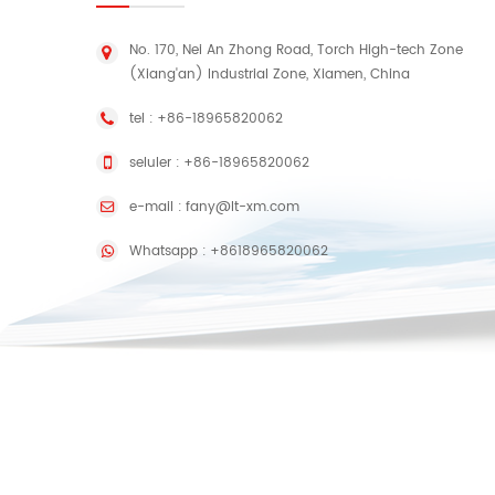
No. 170, Nei An Zhong Road, Torch High-tech Zone
(Xiang'an) Industrial Zone, Xiamen, China
tel :
+86-18965820062
seluler :
+86-18965820062
e-mail :
fany@lt-xm.com
Whatsapp :
+8618965820062