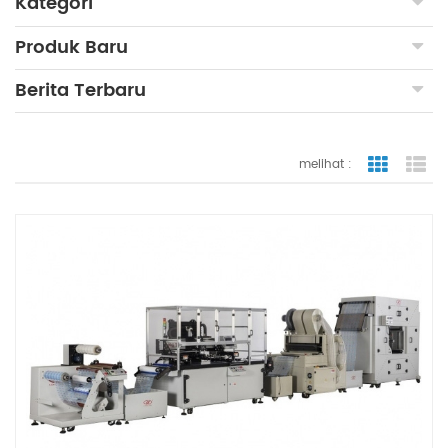
Kategori
Produk Baru
Berita Terbaru
melihat :
tampilan
ta