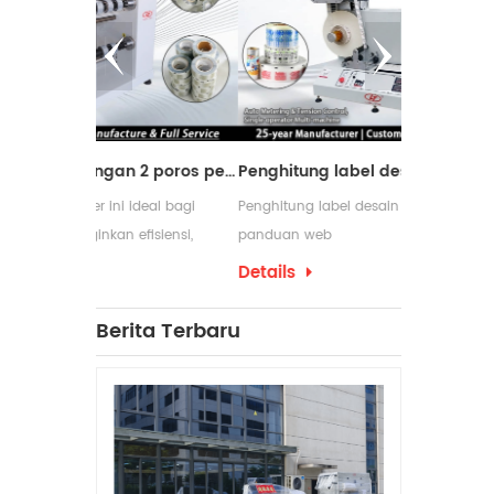
m
ang
Mesin pemotong dengan 2 poros penggulung ulang
Penghitung label desain baru dengan panduan web
ideal bagi
Penghitung label desain baru dengan
Mesin peng
fisiensi,
panduan web
digunakan d
m proses
membutuhka
Details
Details
pengemasan 
yang serin
Berita Terbaru
penggulung
produksinya