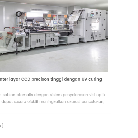
inter layar CCD precison tinggi dengan UV curing
n sablon otomatis dengan sistem penyelarasan visi optik
 dapat secara efektif meningkatkan akurasi pencetakan,
ingkatkan identifikasi gambar pencetakan yang akurat,
ghindari hasil pencetakan gerakan, defleksi, tepi buram.
em penyelarasan penglihatan optik presisi tinggi, aplikasi
n
ralatan identifikasi, peningkatan algoritme, selanjutnya
at meningkatkan akurasi sablon, meningkatkan tingkat