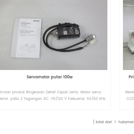
Servomotor putar 100w
Pr
incian produk Ringkasan Detail Cepat Jenis: Motor servo
Mesi
siensi: yaitu 2 Tegangan AC: 115/120 V Frekuensi: 50/60 KHz
CCD
kekuatan: 0.1kw Lindungi Fitur: Benar-benar Tertutup
men
Kemampuan Pasokan 100 Acre/Acre per Bulan Deskripsi
men
Produk Specification Sebagai salah satu aksesori utama,
Sist
total dari
1
halama
otor servo digunakan untuk mengontrol hampir semua
pe
agian yang bergerak dari mesin sablon kami. Tentu saja,
dap