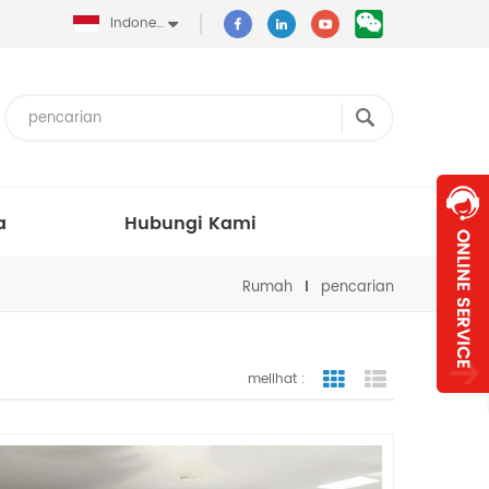
Indonesia
a
Hubungi Kami
Rumah
pencarian
melihat :
tampilan bergaris
tampilan dafta