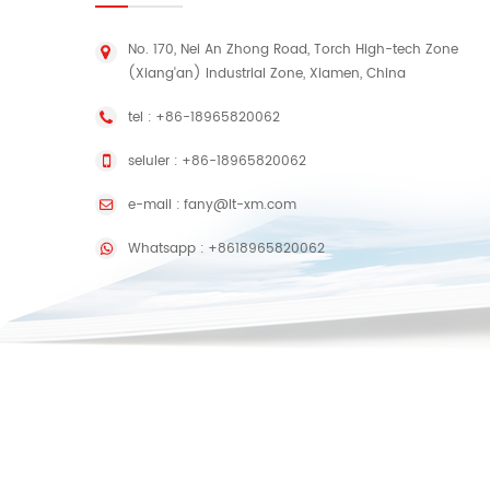
No. 170, Nei An Zhong Road, Torch High-tech Zone
(Xiang'an) Industrial Zone, Xiamen, China
tel :
+86-18965820062
seluler :
+86-18965820062
e-mail :
fany@lt-xm.com
Whatsapp :
+8618965820062