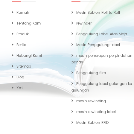
Rumah
Mesin Sablon Roll to Roll
Tentang Kami
rewinder
Produk
Penggulung Label Atas Meja
Berita
Mesin Penggulung Label
Hubungi Kami
mesin penerapan perpindahan
panas
Sitemap
Penggulung film
Blog
Penggulung label gulungan ke
Xml
gulungan
mesin rewinding
mesin rewinding label
Mesin Sablon RFID