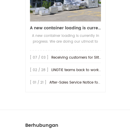
A new container loading is currently in progress.
A new container loading is currently in
progress. We are doing our utmost to
ensure you receive your high-quality
screen printing production line at the
[ 07 / 03 ]
Receiving customers for Slitting machine with differential Slip Shaft
earliest possible time.
[ 02 / 28 ]
LINGTIE teams back to work at Feb.25th.
[ 01 / 21 ]
After-Sales Service Notice for Turkey Region
Berhubungan