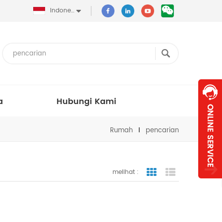
Indonesia
a
Hubungi Kami
Rumah
pencarian
melihat :
tampilan bergaris
tampilan dafta