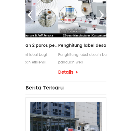
Mesin pemotong dengan 2 poros penggulung ulang
Penghitung label desain baru dengan panduan web
ideal bagi
Penghitung label desain baru dengan
Mesin peng
fisiensi,
panduan web
digunakan d
m proses
membutuhka
Details
Details
pengemasan 
yang serin
Berita Terbaru
penggulung
produksinya