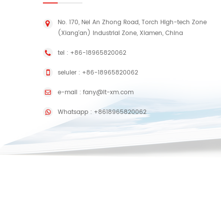
No. 170, Nei An Zhong Road, Torch High-tech Zone
(Xiang'an) Industrial Zone, Xiamen, China
tel :
+86-18965820062
seluler :
+86-18965820062
e-mail :
fany@lt-xm.com
Whatsapp :
+8618965820062