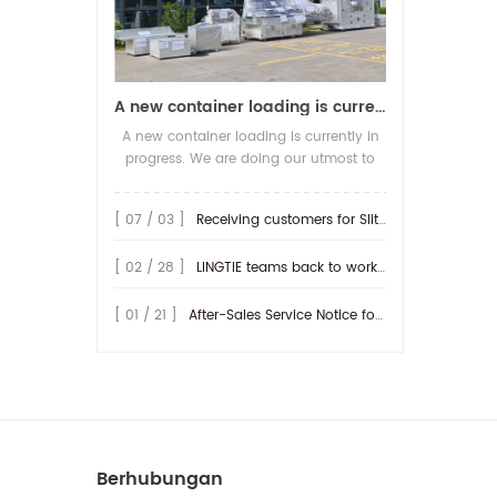
A new container loading is currently in progress.
A new container loading is currently in
progress. We are doing our utmost to
ensure you receive your high-quality
screen printing production line at the
[ 07 / 03 ]
Receiving customers for Slitting machine with differential Slip Shaft
earliest possible time.
[ 02 / 28 ]
LINGTIE teams back to work at Feb.25th.
[ 01 / 21 ]
After-Sales Service Notice for Turkey Region
Berhubungan