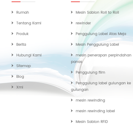
Rumah
Mesin Sablon Roll to Roll
Tentang Kami
rewinder
Produk
Penggulung Label Atas Meja
Berita
Mesin Penggulung Label
Hubungi Kami
mesin penerapan perpindahan
panas
Sitemap
Penggulung film
Blog
Penggulung label gulungan ke
Xml
gulungan
mesin rewinding
mesin rewinding label
Mesin Sablon RFID