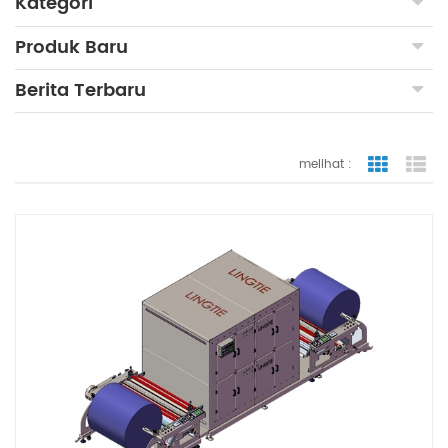
Kategori
Produk Baru
Berita Terbaru
melihat :
tampilan
ta