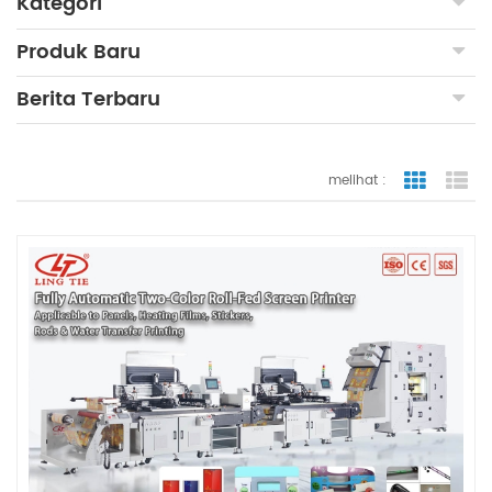
Kategori
Produk Baru
Berita Terbaru
melihat :
tampilan
ta