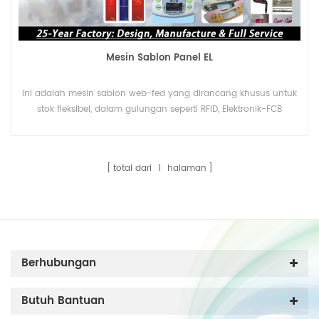
Mesin Sablon Panel EL
Ini adalah mesin sablon web-fed yang dirancang khusus untuk
stok fleksibel, dalam gulungan seperti RFID, Elektronik-FCB
(Papan Sirkuit Fleksibel), Sakelar Membran, IMD dan Diffuser,
Kertas/film perpindahan panas, vulkanisasi karet, Stiker, OPP ,
PVC, PC, PET, Kulit Plastik, Aluminium Foil dan sebagainya.
total dari
1
halaman
Berhubungan
Butuh Bantuan