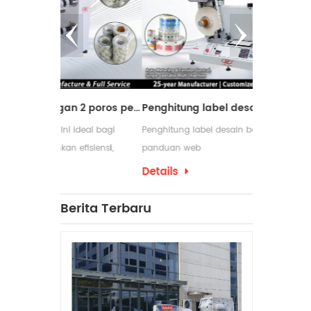
Mesin pemotong dengan 2 poros penggulung ulang
Penghitung label desain baru dengan panduan web
ideal bagi
Penghitung label desain baru dengan
Mesin pen
efisiensi,
panduan web
digunakan 
am proses
membutuhka
Details
Details
pengemasan
yang serin
Berita Terbaru
penggulung
produksiny