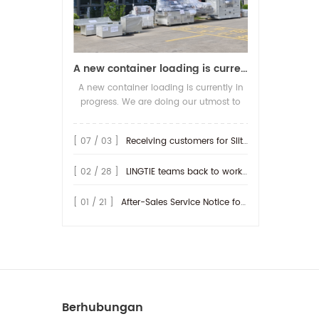
A new container loading is currently in progress.
A new container loading is currently in
progress. We are doing our utmost to
ensure you receive your high-quality
screen printing production line at the
[ 07 / 03 ]
Receiving customers for Slitting machine with differential Slip Shaft
earliest possible time.
[ 02 / 28 ]
LINGTIE teams back to work at Feb.25th.
[ 01 / 21 ]
After-Sales Service Notice for Turkey Region
Berhubungan