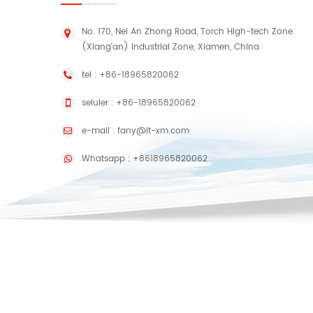
No. 170, Nei An Zhong Road, Torch High-tech Zone
(Xiang'an) Industrial Zone, Xiamen, China
tel :
+86-18965820062
seluler :
+86-18965820062
e-mail :
fany@lt-xm.com
Whatsapp :
+8618965820062