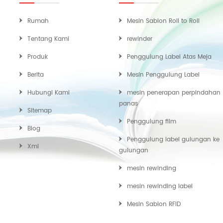
Rumah
Mesin Sablon Roll to Roll
Tentang Kami
rewinder
Produk
Penggulung Label Atas Meja
Berita
Mesin Penggulung Label
Hubungi Kami
mesin penerapan perpindahan
panas
Sitemap
Penggulung film
Blog
Penggulung label gulungan ke
Xml
gulungan
mesin rewinding
mesin rewinding label
Mesin Sablon RFID