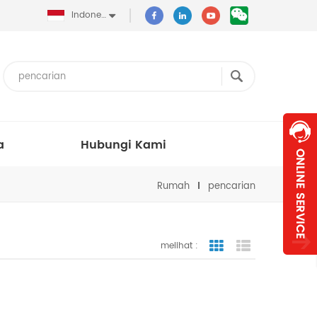
Indonesia
a
Hubungi Kami
Rumah
pencarian
melihat :
tampilan bergaris
tampilan dafta