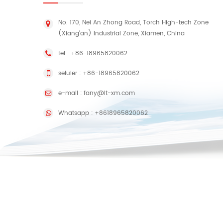
No. 170, Nei An Zhong Road, Torch High-tech Zone
(Xiang'an) Industrial Zone, Xiamen, China
tel :
+86-18965820062
seluler :
+86-18965820062
e-mail :
fany@lt-xm.com
Whatsapp :
+8618965820062