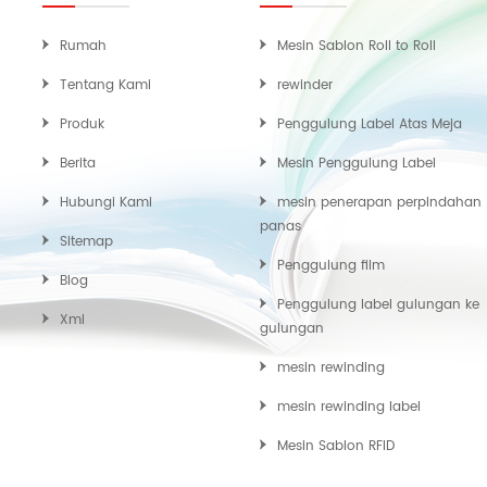
Rumah
Mesin Sablon Roll to Roll
Tentang Kami
rewinder
Produk
Penggulung Label Atas Meja
Berita
Mesin Penggulung Label
Hubungi Kami
mesin penerapan perpindahan
panas
Sitemap
Penggulung film
Blog
Penggulung label gulungan ke
Xml
gulungan
mesin rewinding
mesin rewinding label
Mesin Sablon RFID