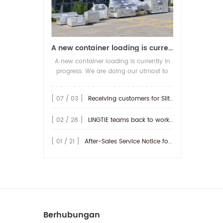
A new container loading is currently in progress.
A new container loading is currently in
progress. We are doing our utmost to
ensure you receive your high-quality
screen printing production line at the
[ 07 / 03 ]
Receiving customers for Slitting machine with differential Slip Shaft
earliest possible time.
[ 02 / 28 ]
LINGTIE teams back to work at Feb.25th.
[ 01 / 21 ]
After-Sales Service Notice for Turkey Region
Berhubungan