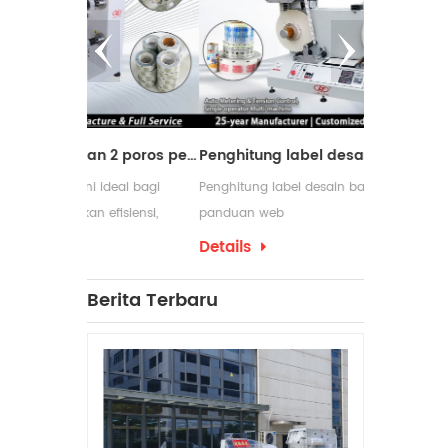
Mesin pemotong dengan 2 poros penggulung ulang
Penghitung label desain baru dengan panduan web
ideal bagi
Penghitung label desain baru dengan
Mesin peng
fisiensi,
panduan web
digunakan d
m proses
membutuhka
Details
Details
pengemasan 
yang sering
Berita Terbaru
penggulung 
produksinya