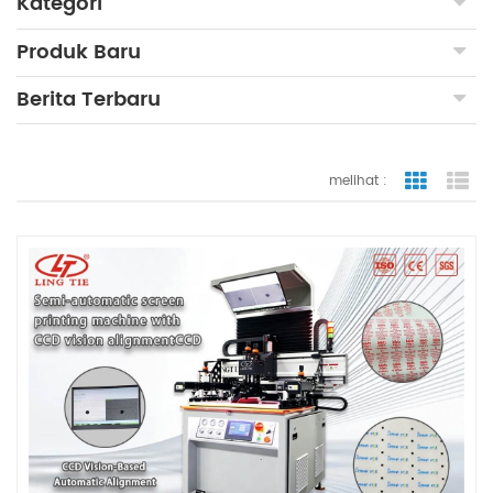
Kategori
Produk Baru
Berita Terbaru
melihat :
tampilan
ta