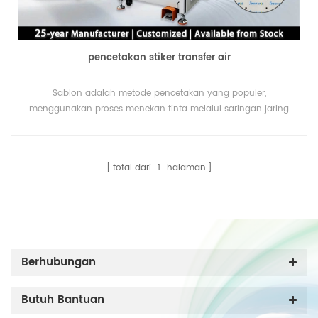
pencetakan stiker transfer air
Sablon adalah metode pencetakan yang populer,
menggunakan proses menekan tinta melalui saringan jaring
untuk membuat desain cetakan. Mesin sablon Lingtie adalah
fasilitas yang dapat diandalkan untuk mewujudkan berbagai
desain Anda.
total dari
1
halaman
Berhubungan
Butuh Bantuan