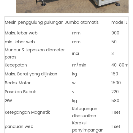
Mesin penggulung gulungan Jumbo otomatis
model LT
Maks. lebar web
mm
900
min. lebar web
mm
50
Mundur & Lepaskan diameter
inci
3
poros
Kecepatan
m/min
40-80m/
Maks. Berat yang diijinkan
kg
150
Bedak Motor
w
1500
Pasokan Bubuk
v
220
GW
kg
580
Ketegangan
Ketegangan Magnetik
1 set
disesuaikan
Koreksi
panduan web
1 set
penyimpangan