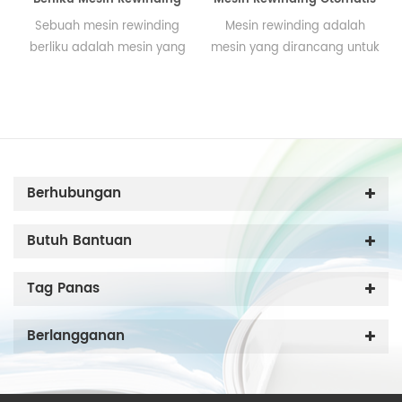
Sebuah mesin rewinding
Mesin rewinding adalah
berliku adalah mesin yang
mesin yang dirancang untuk
dirancang untuk membuat
membuat tepi yang lurus,
tepi lurus, menggorok
menggorok yang besar
gulungan besar ke gulungan
gulungan untuk gulungan
kecil. Mesin ini juga
kecil.
digunakan untuk mencetak
tinta jet.
Berhubungan
Butuh Bantuan
Tag Panas
Berlangganan