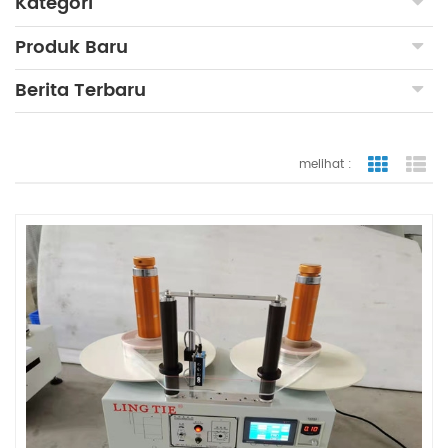
Kategori
Produk Baru
Berita Terbaru
melihat :
tampilan
ta