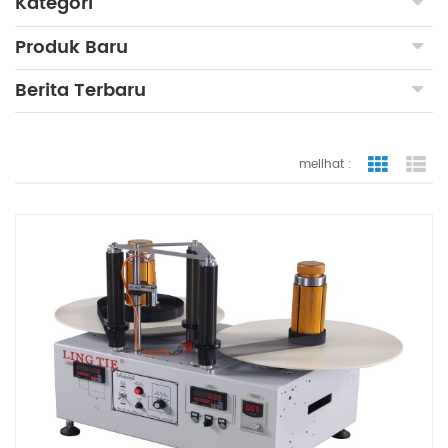
Kategori
Produk Baru
Berita Terbaru
melihat :
tampilan
ta