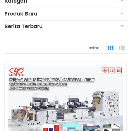
Kategori
Produk Baru
Berita Terbaru
melihat :
tampilan
ta