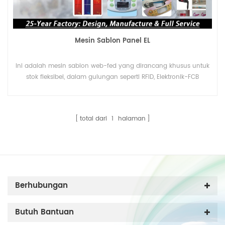
Mesin Sablon Panel EL
Ini adalah mesin sablon web-fed yang dirancang khusus untuk
stok fleksibel, dalam gulungan seperti RFID, Elektronik-FCB
(Papan Sirkuit Fleksibel), Sakelar Membran, IMD dan Diffuser,
Kertas/film perpindahan panas, vulkanisasi karet, Stiker, OPP ,
PVC, PC, PET, Kulit Plastik, Aluminium Foil dan sebagainya.
total dari
1
halaman
Berhubungan
Butuh Bantuan