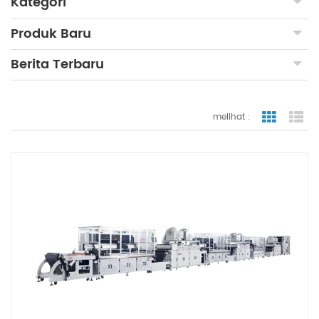
Kategori
Produk Baru
Berita Terbaru
melihat :
tampilan
ta