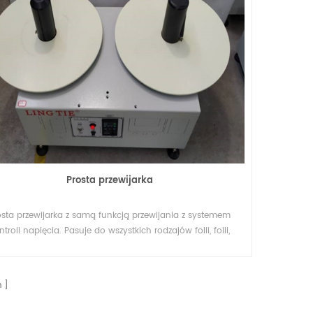
Prosta przewijarka
osta przewijarka z samą funkcją przewijania z systemem
ntroli napięcia. Pasuje do wszystkich rodzajów folii, folii,
anin lub przędzy lub papieru w rolce, do przewijania lub
zmiany kierunku materiału.
n