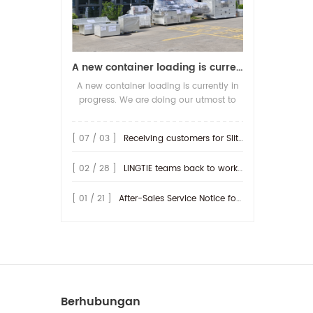
A new container loading is currently in progress.
A new container loading is currently in
progress. We are doing our utmost to
ensure you receive your high-quality
screen printing production line at the
[ 07 / 03 ]
Receiving customers for Slitting machine with differential Slip Shaft
earliest possible time.
[ 02 / 28 ]
LINGTIE teams back to work at Feb.25th.
[ 01 / 21 ]
After-Sales Service Notice for Turkey Region
Berhubungan