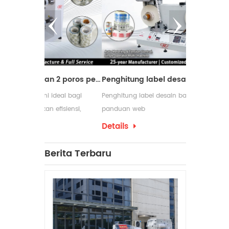
Mesin pemotong dengan 2 poros penggulung ulang
Penghitung label desain baru dengan panduan web
deal bagi
Penghitung label desain baru dengan
Mesin peng
fisiensi,
panduan web
digunakan d
m proses
membutuhkan
Details
Details
pengemasan y
yang sering
Berita Terbaru
penggulung 
produksinya.