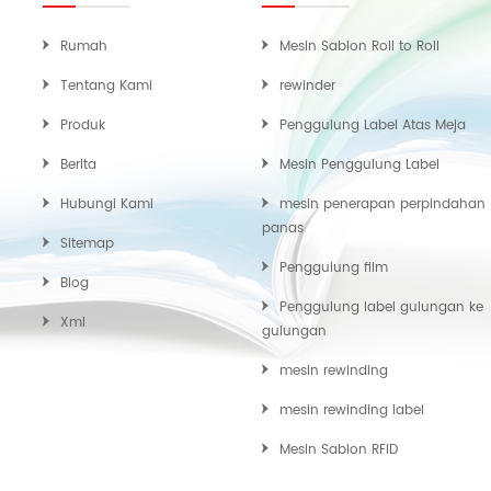
Rumah
Mesin Sablon Roll to Roll
Tentang Kami
rewinder
Produk
Penggulung Label Atas Meja
Berita
Mesin Penggulung Label
Hubungi Kami
mesin penerapan perpindahan
panas
Sitemap
Penggulung film
Blog
Penggulung label gulungan ke
Xml
gulungan
mesin rewinding
mesin rewinding label
Mesin Sablon RFID