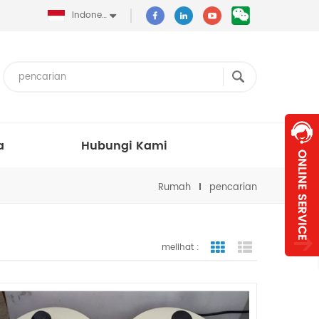
Indonesia
a
Hubungi Kami
Rumah
pencarian
melihat :
tampilan bergaris
tampilan dafta