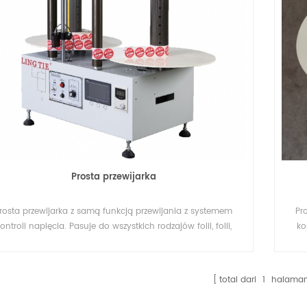
Prosta przewijarka
rosta przewijarka z samą funkcją przewijania z systemem
Pr
ontroli napięcia. Pasuje do wszystkich rodzajów folii, folii,
ko
kanin lub przędzy lub papieru w rolce, do przewijania lub
tk
zmiany kierunku materiału.
total dari
1
halama