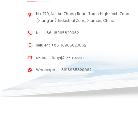
No. 170, Nei An Zhong Road, Torch High-tech Zone
(Xiang'an) Industrial Zone, Xiamen, China
tel :
+86-18965820062
seluler :
+86-18965820062
e-mail :
fany@lt-xm.com
Whatsapp :
+8618965820062