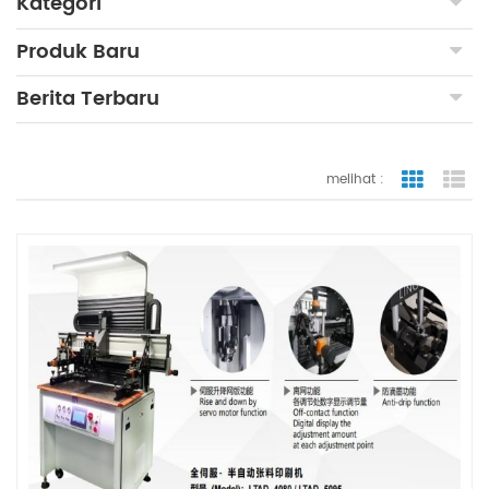
Kategori
Produk Baru
Berita Terbaru
melihat :
tampilan
ta