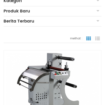
Kategori
Produk Baru
Berita Terbaru
melihat :
tampilan
ta