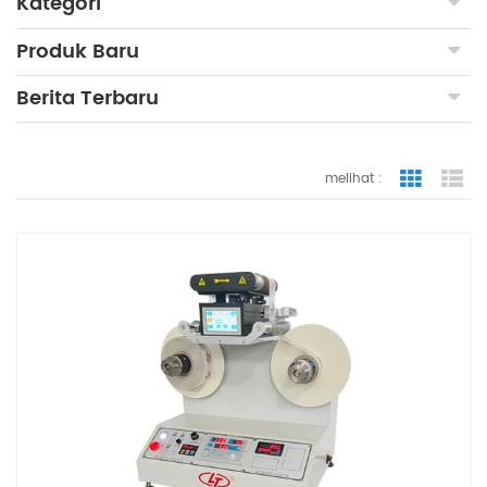
Kategori
Produk Baru
Berita Terbaru
melihat :
tampilan
ta