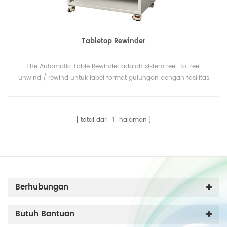
Tabletop Rewinder
The Automatic Table Rewinder adalah sistem reel-to-reel
unwind / rewind untuk label format gulungan dengan fasilitas
untuk menghitung kuantitas label yang ditetapkan. The 'reel to
reel' label winding system, dirancang untuk menghitung dan
menggulung label dalam proses offline yang berdiri sendiri.
total dari
1
halaman
Berhubungan
Butuh Bantuan