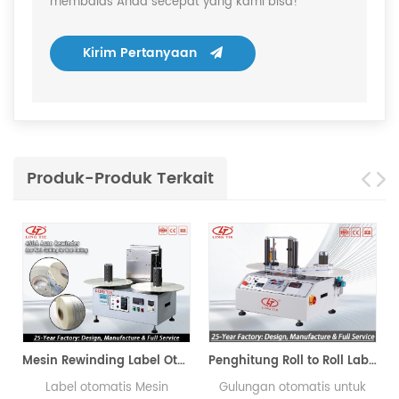
membalas Anda secepat yang kami bisa!
Kirim Pertanyaan
Produk-Produk Terkait
hine
Mesin Rewinding Label Otomatis
Penghitung Roll to Roll Label
Label otomatis Mesin
Gulungan otomatis untuk