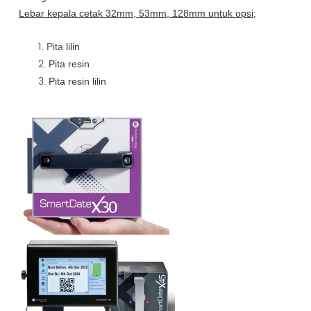
Lebar kepala cetak 32mm, 53mm, 128mm untuk opsi;
Pita
lilin
Pita resin
Pita resin lilin