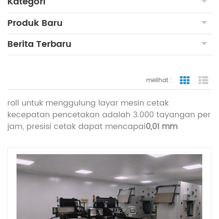
Kategori
Produk Baru
Berita Terbaru
melihat :
tampilan
ta
roll untuk menggulung layar mesin cetak
kecepatan pencetakan adalah 3.000 tayangan per
jam, presisi cetak dapat mencapai
0,01 mm