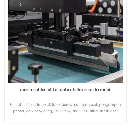
V/HZ 220/50 Ukuranmm 1100x1080x1200 (PxLxT) Mesin Sablon
Lebar web maksmm 520 Ukuran pencetakan maksmm
500x600 Rentang kecepatan pencetakan pcs/jam 0--2500
Toleransi cetak berlebihmm +/-0,01 Ketebalan substratmm
0,02--0,5 Ukuran bingkai aluminium maksmm 800x1000
Sumber udara mpa 0,4--0,6 KekuatanKW3 Tegangan listrik
V/HZ 220/50 Ukuranmm 2950x1160x1650 (PxLxT) Pengering
Udara Panas KekuatanKW22 Tegangan listrik V/HZ 380/50
Suhu℃ suhu kamar ---- 200 Panjang lintasan ruang:m60
Pemanas buah4 Ukuranmm 2830x1060x2150 (PxLxT)
mesin sablon stiker untuk helm sepeda mobil
Seluruh lini mesin cetak label perawatan termasuk pengumpan,
printer, dan pengering, UV Curing atau IR Curing untuk opsi.