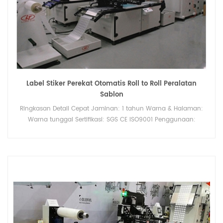
Label Stiker Perekat Otomatis Roll to Roll Peralatan
Sablon
Ringkasan Detail Cepat Jaminan: 1 tahun Warna & Halaman:
Warna tunggal Sertifikasi: SGS CE ISO9001 Penggunaan:
Pencetak Kertas, Pencetak Label, Pencetak Kartu, Pencetakan
Tabung Tipe Pelat: Pencetak Layar Bahan cetak: Film PET dan
kertas transfer panas Titik Penjualan Utama: Akurasi tinggi Kelas
Otomatis: Otomatis voltase: 220 Tempat asal: Fujian, Cina
Warna pencetakan: Multi Warna Kecepatan pencetakan: 0-
6000T/jam Nama merk: LINGTI Layanan purna jual: Dukungan
online, Dukungan teknis video, Instalasi lapangan Berat: 600kg
Lebar maksimum kertas: 520mm Pengemasan & Pengiriman
Packing: kemasan layak laut yang cocok untuk jarak jauh