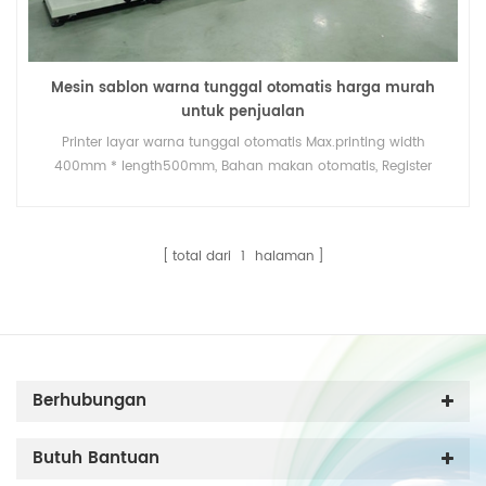
Mesin sablon warna tunggal otomatis harga murah
untuk penjualan
Printer layar warna tunggal otomatis Max.printing width
400mm * length500mm, Bahan makan otomatis, Register
otomatis, presisi pencetakan + -0,01mm, sistem curing UV /
pengering udara panas untuk opsi.
total dari
1
halaman
Berhubungan
Butuh Bantuan