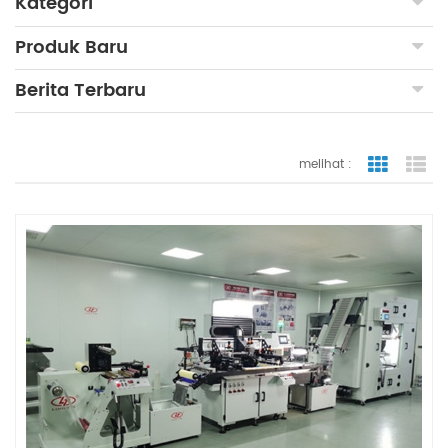
Kategori
Produk Baru
Berita Terbaru
melihat :
tampilan
ta