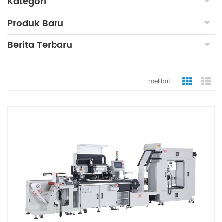
Kategori
Produk Baru
Berita Terbaru
melihat :
tampilan
ta