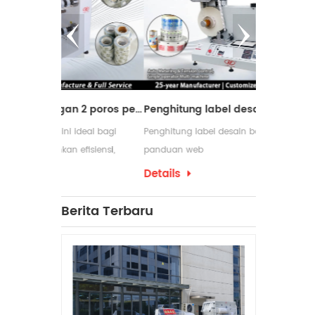
Mesin pemotong dengan 2 poros penggulung ulang
Penghitung label desain baru dengan panduan web
ideal bagi
Penghitung label desain baru dengan
Mesin peng
efisiensi,
panduan web
digunakan 
am proses
membutuhka
Details
Details
pengemasan 
yang serin
Berita Terbaru
penggulung
produksinya