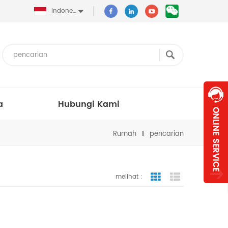
Indonesia
a
Hubungi Kami
Rumah
pencarian
melihat :
tampilan bergaris
tampilan dafta