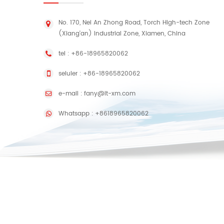
No. 170, Nei An Zhong Road, Torch High-tech Zone
(Xiang'an) Industrial Zone, Xiamen, China
tel :
+86-18965820062
seluler :
+86-18965820062
e-mail :
fany@lt-xm.com
Whatsapp :
+8618965820062