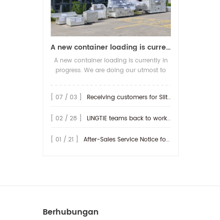
A new container loading is currently in progress.
A new container loading is currently in
progress. We are doing our utmost to
ensure you receive your high-quality
screen printing production line at the
[ 07 / 03 ]
Receiving customers for Slitting machine with differential Slip Shaft
earliest possible time.
[ 02 / 28 ]
LINGTIE teams back to work at Feb.25th.
[ 01 / 21 ]
After-Sales Service Notice for Turkey Region
Berhubungan