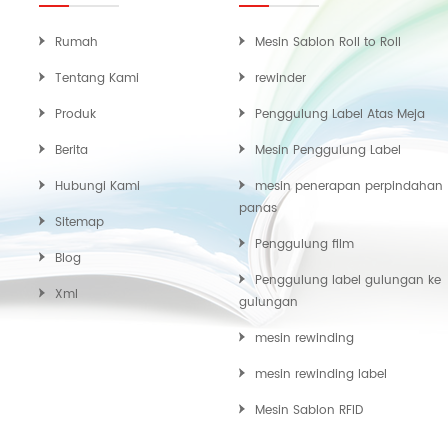
Rumah
Mesin Sablon Roll to Roll
Tentang Kami
rewinder
Produk
Penggulung Label Atas Meja
Berita
Mesin Penggulung Label
Hubungi Kami
mesin penerapan perpindahan
panas
Sitemap
Penggulung film
Blog
Penggulung label gulungan ke
Xml
gulungan
mesin rewinding
mesin rewinding label
Mesin Sablon RFID