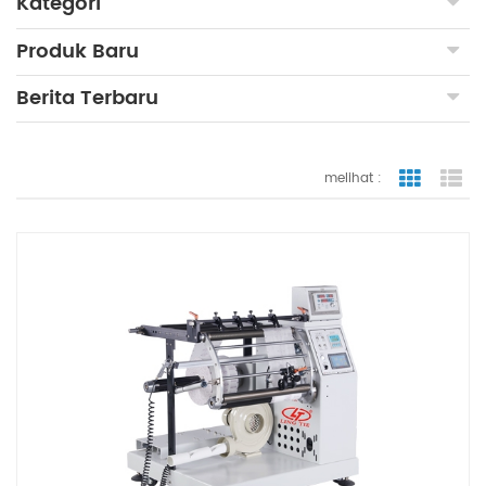
Kategori
Produk Baru
Berita Terbaru
melihat :
tampilan
ta