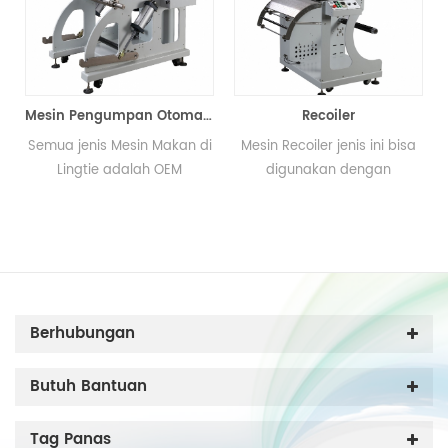
n semi otomatis
Mesin Pengumpan Otomatis
Recoiler
Semua jenis Mesin Makan di
Mesin Recoiler jenis ini bisa
Lingtie adalah OEM
digunakan dengan
Memproduksi model sesuai
berbagai jenis mesin seperti
dengan permintaan Anda;
roll untuk menggulung mesin
dapat digunakan dengan
sablon, mesin pengemas
n
pencetakan mesin, roll ke
dan oven pengawetan.
mesin pemotong lembar.
Berhubungan
n
Butuh Bantuan
Tag Panas