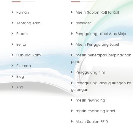
Rumah
Mesin Sablon Roll to Roll
Tentang Kami
rewinder
Produk
Penggulung Label Atas Meja
Berita
Mesin Penggulung Label
Hubungi Kami
mesin penerapan perpindahan
panas
Sitemap
Penggulung film
Blog
Penggulung label gulungan ke
Xml
gulungan
mesin rewinding
mesin rewinding label
Mesin Sablon RFID