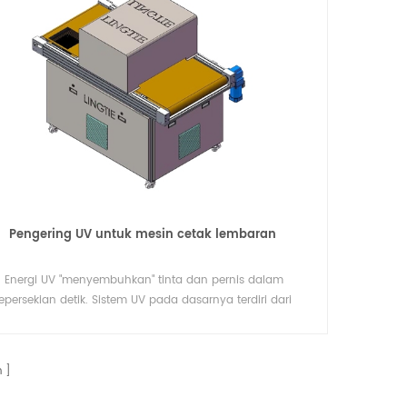
Pengering UV untuk mesin cetak lembaran
Energi UV "menyembuhkan" tinta dan pernis dalam
epersekian detik. Sistem UV pada dasarnya terdiri dari
mponen-komponen berikut: lampu UV, reflektor, rumah
mpu, sistem pendingin, serta sistem pengoperasian dan
kontrol elektronik.
n