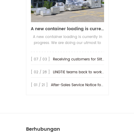
A new container loading is currently in progress.
A new container loading is currently in
progress. We are doing our utmost to
ensure you receive your high-quality
screen printing production line at the
[ 07 / 03 ]
Receiving customers for Slitting machine with differential Slip Shaft
earliest possible time.
[ 02 / 28 ]
LINGTIE teams back to work at Feb.25th.
[ 01 / 21 ]
After-Sales Service Notice for Turkey Region
Berhubungan