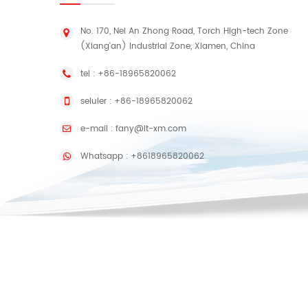
No. 170, Nei An Zhong Road, Torch High-tech Zone
(Xiang'an) Industrial Zone, Xiamen, China
tel :
+86-18965820062
seluler :
+86-18965820062
e-mail :
fany@lt-xm.com
Whatsapp :
+8618965820062