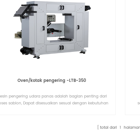
Oven/kotak pengering -LTB-350
esin pengering udara panas adalah bagian penting dari
oses sablon, Dapat disesuaikan sesuai dengan kebutuhan
s
tual pengguna dari berbagai spesifikasi dan fungsi oven
ko
(oven / kotak pengering)
la
total dari
1
halama