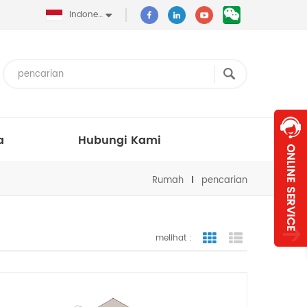
Indonesia
a
Hubungi Kami
Rumah
pencarian
melihat :
tampilan bergaris
tampilan dafta