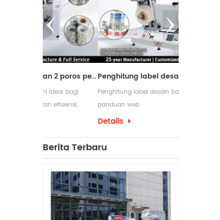
Mesin pemotong dengan 2 poros penggulung ulang
Penghitung label desain baru dengan panduan web
ideal bagi
Penghitung label desain baru dengan
Mesin peng
efisiensi,
panduan web
digunakan d
m proses
membutuhka
Details
Details
pengemasan 
yang serin
Berita Terbaru
penggulung
produksinya