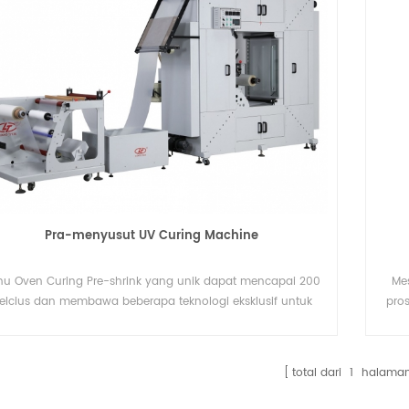
Pra-menyusut UV Curing Machine
hu Oven Curing Pre-shrink yang unik dapat mencapai 200
Me
elcius dan membawa beberapa teknologi eksklusif untuk
pro
permintaan khusus Anda.
akt
total dari
1
halama