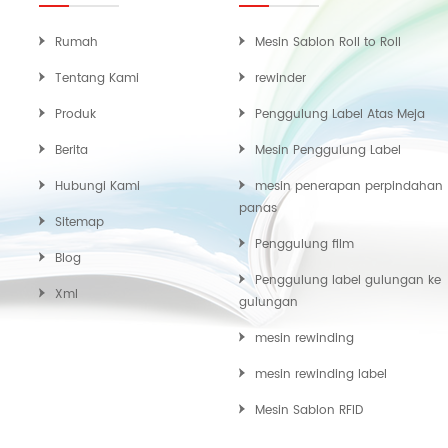
Rumah
Mesin Sablon Roll to Roll
Tentang Kami
rewinder
Produk
Penggulung Label Atas Meja
Berita
Mesin Penggulung Label
Hubungi Kami
mesin penerapan perpindahan
panas
Sitemap
Penggulung film
Blog
Penggulung label gulungan ke
Xml
gulungan
mesin rewinding
mesin rewinding label
Mesin Sablon RFID