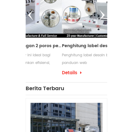
Mesin pemotong dengan 2 poros penggulung ulang
Penghitung label desain baru dengan panduan web
 ideal bagi
Penghitung label desain baru dengan
Mesin pen
efisiensi,
panduan web
digunakan 
am proses
membutuhk
Details
Details
pengemasan
yang seri
Berita Terbaru
penggulun
produksiny