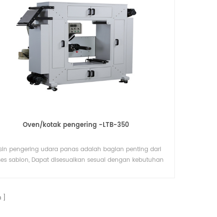
Oven/kotak pengering -LTB-350
sin pengering udara panas adalah bagian penting dari
ses sablon, Dapat disesuaikan sesuai dengan kebutuhan
ual pengguna dari berbagai spesifikasi dan fungsi oven
(oven / kotak pengering)
n