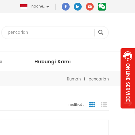
Indonesia
a
Hubungi Kami
Rumah
pencarian
melihat :
tampilan bergaris
tampilan dafta