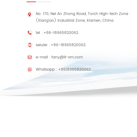
No. 170, Nei An Zhong Road, Torch High-tech Zone
(Xiang'an) Industrial Zone, Xiamen, China
tel :
+86-18965820062
seluler :
+86-18965820062
e-mail :
fany@lt-xm.com
Whatsapp :
+8618965820062