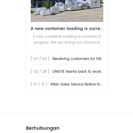
A new container loading is currently in progress.
A new container loading is currently in
progress. We are doing our utmost to
ensure you receive your high-quality
screen printing production line at the
[ 07 / 03 ]
Receiving customers for Slitting machine with differential Slip Shaft
earliest possible time.
[ 02 / 28 ]
LINGTIE teams back to work at Feb.25th.
[ 01 / 21 ]
After-Sales Service Notice for Turkey Region
Berhubungan