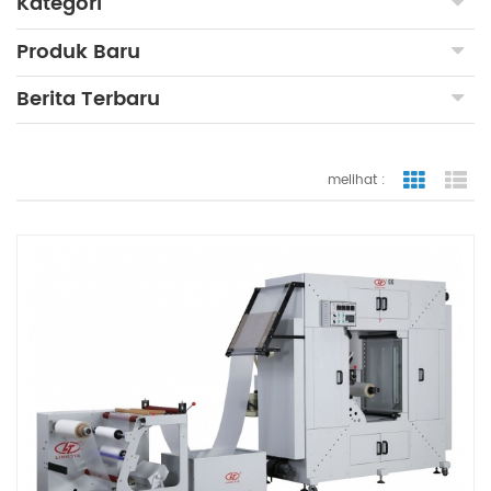
Kategori
Produk Baru
Berita Terbaru
melihat :
tampilan
ta