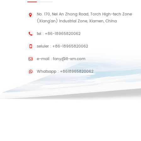
No. 170, Nei An Zhong Road, Torch High-tech Zone
(Xiang'an) Industrial Zone, Xiamen, China
tel :
+86-18965820062
seluler :
+86-18965820062
e-mail :
fany@lt-xm.com
Whatsapp :
+8618965820062