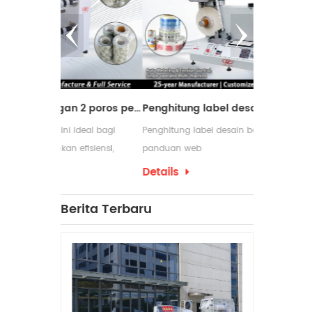
Mesin pemotong dengan 2 poros penggulung ulang
Penghitung label desain baru dengan panduan web
ideal bagi
Penghitung label desain baru dengan
Mesin peng
efisiensi,
panduan web
digunakan d
m proses
membutuhka
Details
Details
pengemasan 
yang serin
Berita Terbaru
penggulung
produksinya