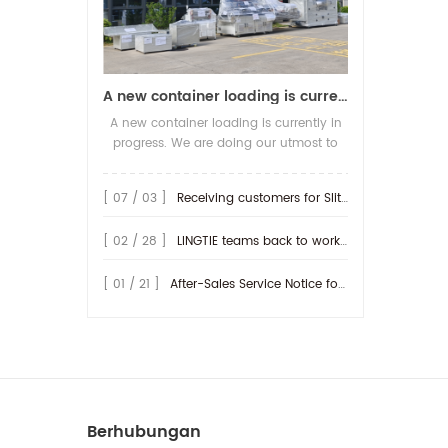
A new container loading is currently in progress.
A new container loading is currently in
progress. We are doing our utmost to
ensure you receive your high-quality
screen printing production line at the
[ 07 / 03 ]
Receiving customers for Slitting machine with differential Slip Shaft
earliest possible time.
[ 02 / 28 ]
LINGTIE teams back to work at Feb.25th.
[ 01 / 21 ]
After-Sales Service Notice for Turkey Region
Berhubungan