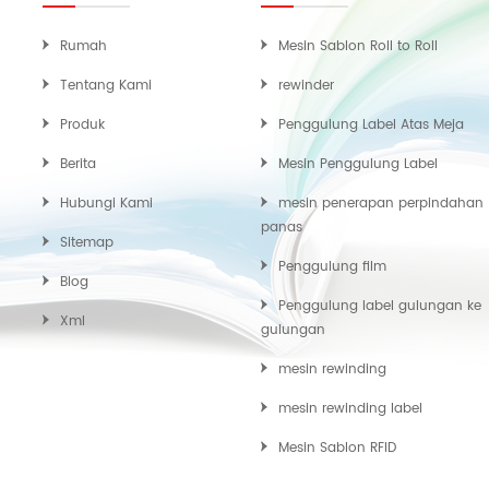
Rumah
Mesin Sablon Roll to Roll
Tentang Kami
rewinder
Produk
Penggulung Label Atas Meja
Berita
Mesin Penggulung Label
Hubungi Kami
mesin penerapan perpindahan
panas
Sitemap
Penggulung film
Blog
Penggulung label gulungan ke
Xml
gulungan
mesin rewinding
mesin rewinding label
Mesin Sablon RFID