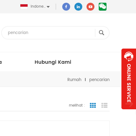
Indonesia
a
Hubungi Kami
Rumah
pencarian
melihat :
tampilan bergaris
tampilan dafta