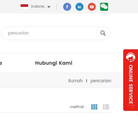
Indonesia
a
Hubungi Kami
Rumah
pencarian
melihat :
tampilan bergaris
tampilan dafta