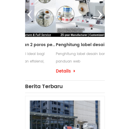
Mesin pemotong dengan 2 poros penggulung ulang
Penghitung label desain baru dengan panduan web
ideal bagi
Penghitung label desain baru dengan
Mesin peng
fisiensi,
panduan web
digunakan d
m proses
membutuhka
Details
Details
pengemasan 
yang serin
Berita Terbaru
penggulung
produksinya