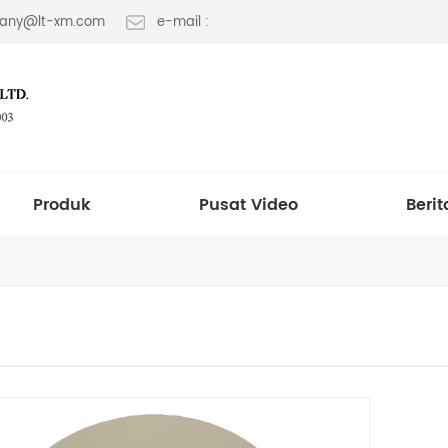
 fany@lt-xm.com
e-mail :
Produk
Pusat Video
Berit