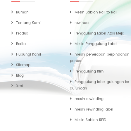
Rumah
Mesin Sablon Roll to Roll
Tentang Kami
rewinder
Produk
Penggulung Label Atas Meja
Berita
Mesin Penggulung Label
Hubungi Kami
mesin penerapan perpindahan
panas
Sitemap
Penggulung film
Blog
Penggulung label gulungan ke
Xml
gulungan
mesin rewinding
mesin rewinding label
Mesin Sablon RFID