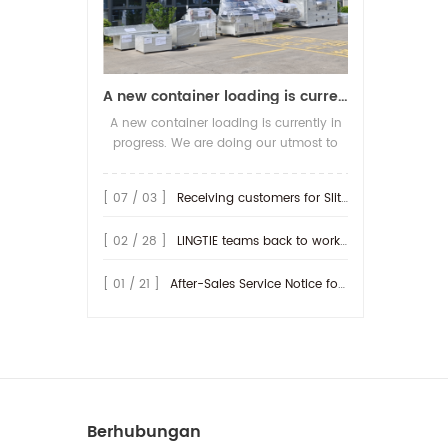
A new container loading is currently in progress.
A new container loading is currently in
progress. We are doing our utmost to
ensure you receive your high-quality
screen printing production line at the
[ 07 / 03 ]
Receiving customers for Slitting machine with differential Slip Shaft
earliest possible time.
[ 02 / 28 ]
LINGTIE teams back to work at Feb.25th.
[ 01 / 21 ]
After-Sales Service Notice for Turkey Region
Berhubungan