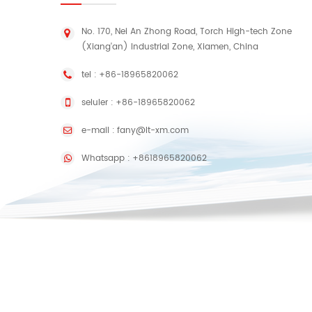
No. 170, Nei An Zhong Road, Torch High-tech Zone
(Xiang'an) Industrial Zone, Xiamen, China
tel :
+86-18965820062
seluler :
+86-18965820062
e-mail :
fany@lt-xm.com
Whatsapp :
+8618965820062