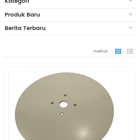
Kategori
Produk Baru
Berita Terbaru
melihat :
tampilan
ta