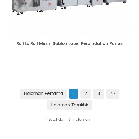
untuk mengurangi biaya mereka, meningkatkan output secara
efektif. dan mereka tahu pabrik Lingtie Machinery memiliki
harga pabrik untuk ditawarkan. Untuk spesifikasi mesin ini:
*Lebar label transfer maksimum dan minimum? ————
kisarannya adalah 0-150mm * Berapa diameter maksimum
gulungan label? ————195mm *Max.temperature berapa
Roll to Roll Mesin Sablon Label Perpindahan Panas
derajat? ————200°C * Bisakah kita mengatur waktu
pengepresan? ----Ya * Sistem tekanan oli atau udara? ————
Air * Apa dimensi area pencetakan? ————
100x100mm,200x200mm,300x300mm, ukurannya juga bisa
custom made
Halaman Pertama
1
2
3
>>
Halaman Terakhir
total dari
3
halaman