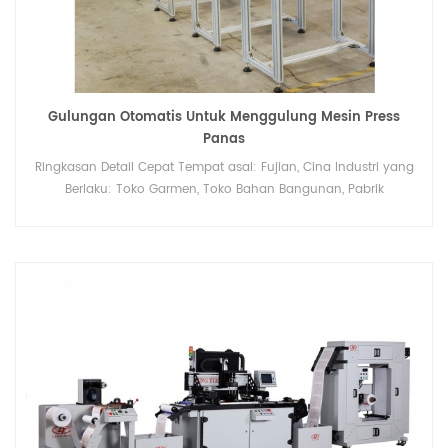
Gulungan Otomatis Untuk Menggulung Mesin Press
Panas
Ringkasan Detail Cepat Tempat asal: Fujian, Cina Industri yang
Berlaku: Toko Garmen, Toko Bahan Bangunan, Pabrik
Manufaktur..... Setelah Layanan Garansi: Dukungan teknis video,
Dukungan online, Suku cadang, Layanan pemeliharaan dan
perbaikan lapangan Lokasi Layanan Lokal: Tidak ada Lokasi
ruang pamer: Tidak ada Nama merk: pakaian dalam Kondisi:
Baru Jaminan: 1 tahun Layanan purna jual yang disediakan:
Suku cadang gratis, Instalasi lapangan, commissioning dan
pelatihan ... Penggunaan: Pencetakan perpindahan panas
label logos kencing: 0-3600 Ukuran mesin:
L680*W400*H745mm Berat: 80kg ukuran meja kerja:
L1230*W400*H1500mm Ukuran pencetakan: 100*100mm
Pengemasan & Pengiriman Unit Penjualan: Satu item Ukuran