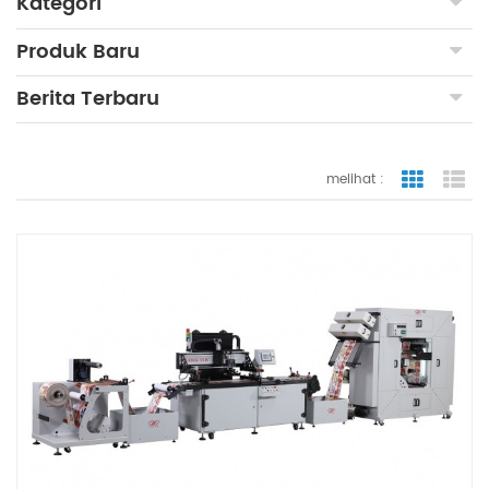
Kategori
Produk Baru
Berita Terbaru
melihat :
tampilan
ta