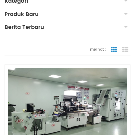
Kategori
Produk Baru
Berita Terbaru
melihat :
tampilan
ta