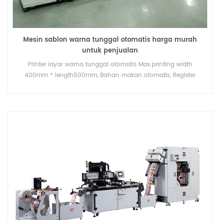
Mesin sablon warna tunggal otomatis harga murah
untuk penjualan
Printer layar warna tunggal otomatis Max.printing width
400mm * length500mm, Bahan makan otomatis, Register
otomatis, presisi pencetakan + -0,01mm, sistem curing UV /
pengering udara panas untuk opsi.