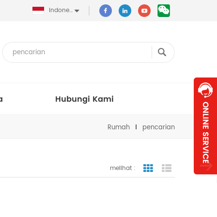
Indonesia
a
Hubungi Kami
Rumah
pencarian
melihat :
tampilan bergaris
tampilan dafta