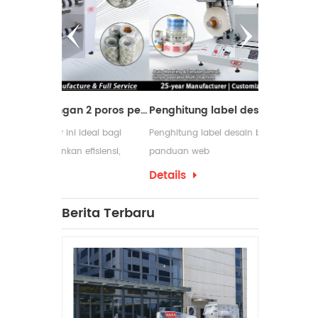
Mesin pemotong dengan 2 poros penggulung ulang
Penghitung label desain baru dengan panduan web
ideal bagi
Penghitung label desain baru dengan
Mesin pen
efisiensi,
panduan web
digunakan 
am proses
membutuhka
Details
Details
pengemasan
yang serin
Berita Terbaru
penggulung
produksiny