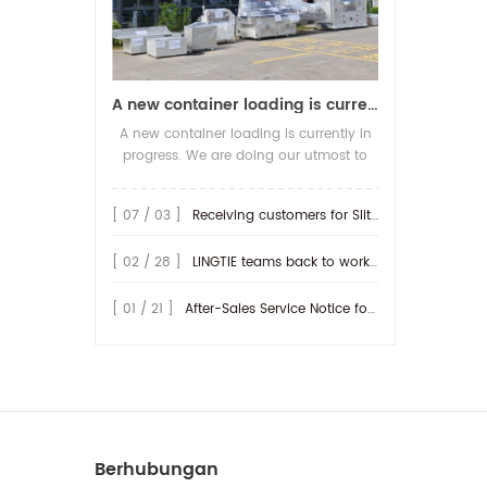
A new container loading is currently in progress.
A new container loading is currently in
progress. We are doing our utmost to
ensure you receive your high-quality
screen printing production line at the
[ 07 / 03 ]
Receiving customers for Slitting machine with differential Slip Shaft
earliest possible time.
[ 02 / 28 ]
LINGTIE teams back to work at Feb.25th.
[ 01 / 21 ]
After-Sales Service Notice for Turkey Region
Berhubungan