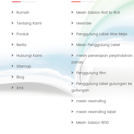
Rumah
Mesin Sablon Roll to Roll
Tentang Kami
rewinder
Produk
Penggulung Label Atas Meja
Berita
Mesin Penggulung Label
Hubungi Kami
mesin penerapan perpindahan
panas
Sitemap
Penggulung film
Blog
Penggulung label gulungan ke
Xml
gulungan
mesin rewinding
mesin rewinding label
Mesin Sablon RFID