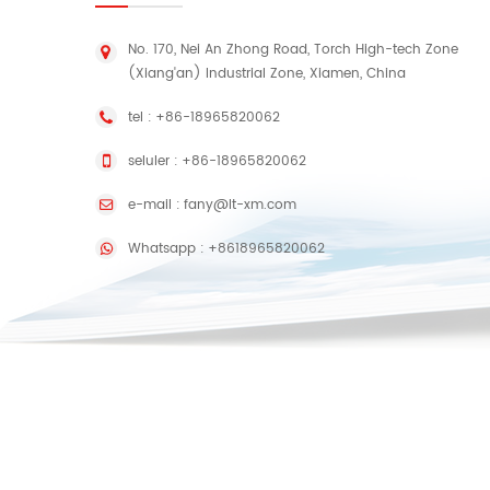
No. 170, Nei An Zhong Road, Torch High-tech Zone
(Xiang'an) Industrial Zone, Xiamen, China
tel :
+86-18965820062
seluler :
+86-18965820062
e-mail :
fany@lt-xm.com
Whatsapp :
+8618965820062