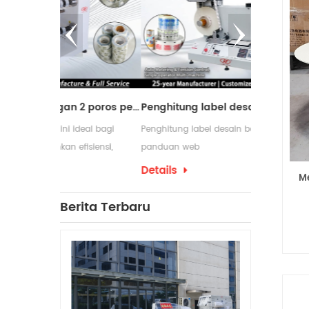
Mesin pemotong dengan 2 poros penggulung ulang
Penghitung label desain baru dengan panduan web
deal bagi
Penghitung label desain baru dengan
Mesin pengg
isiensi,
panduan web
digunakan da
 proses
membutuhkan
Details
Details
Me
pengemasan y
yang sering
Berita Terbaru
penggulung 
produksinya.