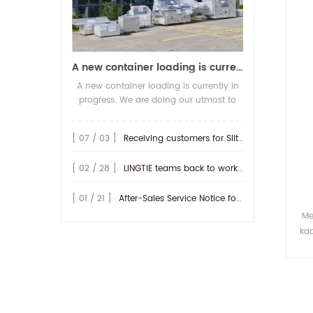
A new container loading is currently in progress.
A new container loading is currently in
progress. We are doing our utmost to
ensure you receive your high-quality
screen printing production line at the
[ 07 / 03 ]
Receiving customers for Slitting machine with differential Slip Shaft
earliest possible time.
[ 02 / 28 ]
LINGTIE teams back to work at Feb.25th.
[ 01 / 21 ]
After-Sales Service Notice for Turkey Region
Me
ka