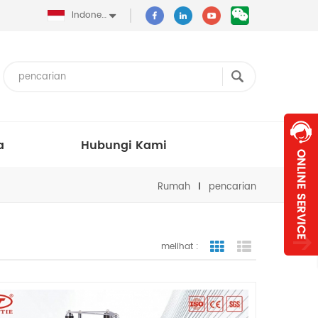
Indonesia
a
Hubungi Kami
Rumah
pencarian
melihat :
tampilan bergaris
tampilan dafta