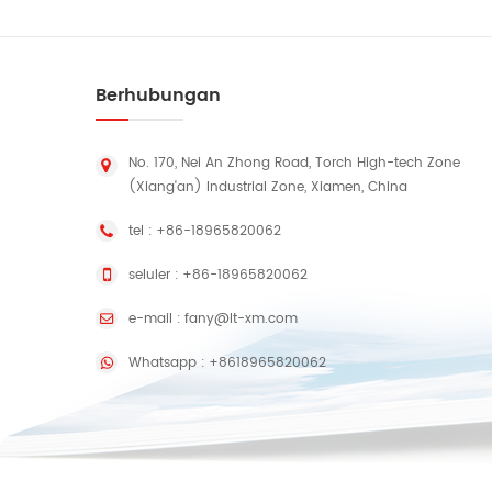
Berhubungan
No. 170, Nei An Zhong Road, Torch High-tech Zone
(Xiang'an) Industrial Zone, Xiamen, China
tel :
+86-18965820062
seluler :
+86-18965820062
e-mail :
fany@lt-xm.com
Whatsapp :
+8618965820062