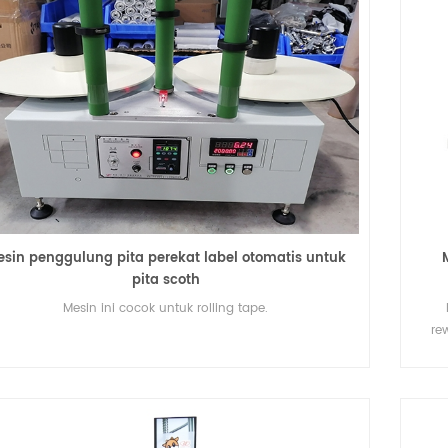
elektrostatik menghilangkan rewinder
Mesin cetak UV roll to roll
ulung label umumnya
Mesin sablon sutra roll to roll otomatis
lam industri yang
terutama mencakup pengumpan, stasiun
 proses pelabelan dan
sablon, dan pengering udara panas.
Details
sin penggulung pita perekat label otomatis untuk
ang efisien. Beberapa industri
Pengering UV dan pengering IR tersedia u
pita scoth
kali membutuhkan mesin
opsi. Untuk pencetakan label perpindaha
Mesin ini cocok untuk rolling tape.
label untuk menunjang
panas, mesin bubuk dapat ditambahkan 
re
jalur pencetakan.
oto