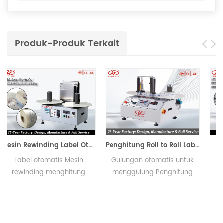
Produk-Produk Terkait
Penghitung Roll to Roll Label
Mesin Pencacah Label
Gulungan otomatis untuk
Label Counting Machine
menggulung Penghitung
membantu Anda
h
Label membantu dengan
menghitung jumlah label
penghitungan dan
pada gulungan dan
penggulungan label dengan
memutar ulang secara
mudah dan cepat.
bersamaan, membalikkan