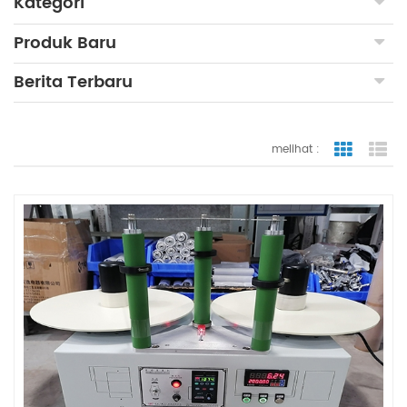
Kategori
Produk Baru
Berita Terbaru
melihat :
tampilan
ta