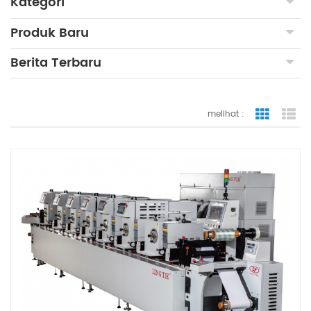
Kategori
Produk Baru
Berita Terbaru
melihat :
tampilan
ta