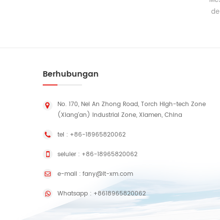
Semua jenis Mesin Makan di Lingtie
Mes
adalah OEM Memproduksi model sesuai
de
dengan permintaan Anda; dapat
ro
digunakan dengan pencetakan mesin,
roll ke mesin pemotong lembar.
Berhubungan
No. 170, Nei An Zhong Road, Torch High-tech Zone
(Xiang'an) Industrial Zone, Xiamen, China
tel :
+86-18965820062
seluler :
+86-18965820062
e-mail :
fany@lt-xm.com
Whatsapp :
+8618965820062