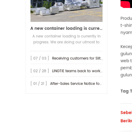
Produ
t-shi
A new container loading is currently in progress.
nyam
A new container loading is currently in
progress. We are doing our utmost to
Kecep
ensure you receive your high-quality
gulun
screen printing production line at the
[ 07 / 03 ]
Receiving customers for Slitting machine with differential Slip Shaft
earliest possible time.
web t
pembo
[ 02 / 28 ]
LINGTIE teams back to work at Feb.25th.
gulun
[ 01 / 21 ]
After-Sales Service Notice for Turkey Region
Tag T
Sebe
Berik