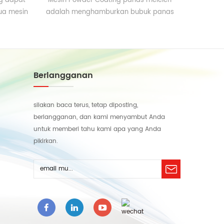
g dapat
Mesin Powder Coating panas meleleh
Detail Cep
ua mesin
adalah menghamburkan bubuk panas
Industri 
pada produk transfer gulungan, seperti
Toko 
label kain, kertas transfer, transfer film,
Manufaktur.
pyrography, wallpaper, dll.
Dukunga
online
pemelihara
Berlangganan
Sertifik
Otomatis
silakan baca terus, tetap diposting,
merk: pa
berlangganan, dan kami menyambut Anda
Jaminan:
untuk memberi tahu kami apa yang Anda
Daerah pe
pikirkan.
Pelat: Pe
Sumber Da
Poin Penj
ketebala
mesin
Pengem
Penjualan: 