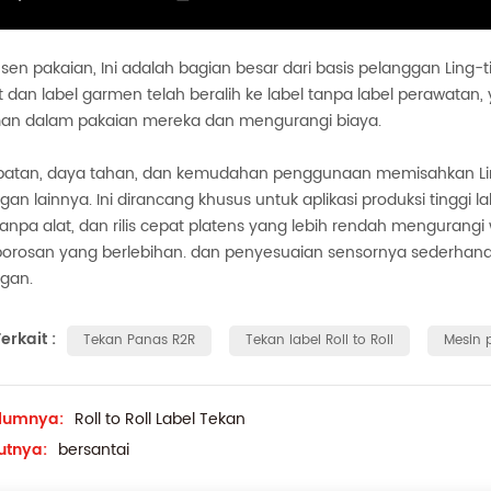
sen pakaian, Ini adalah bagian besar dari basis pelanggan Ling-ti
rt dan label garmen
telah beralih ke label tanpa label perawat
an dalam pakaian mereka dan mengurangi biaya.
atan, daya tahan, dan kemudahan penggunaan memisahkan Ling-ti
gan lainnya. Ini dirancang khusus untuk aplikasi produksi tinggi
anpa alat, dan rilis cepat platens yang lebih rendah menguran
rosan yang berlebihan. dan penyesuaian sensornya sederhan
gan.
erkait :
Tekan Panas R2R
Tekan label Roll to Roll
Mesin 
lumnya:
Roll to Roll Label Tekan
utnya:
bersantai