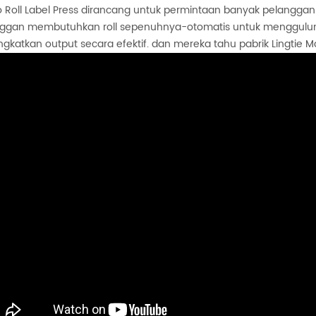
to Roll Label Press dirancang untuk permintaan banyak pelanggan
ggan membutuhkan roll sepenuhnya-otomatis untuk menggulung
gkatkan output secara efektif. dan mereka tahu pabrik Lingtie M
Mesin pemotong dengan 2 poros penggulung ulang
in pemotong rewinder ini ideal bagi
dusen yang menginginkan efisiensi,
sisi, dan otomatisasi dalam proses
tails
versi mereka