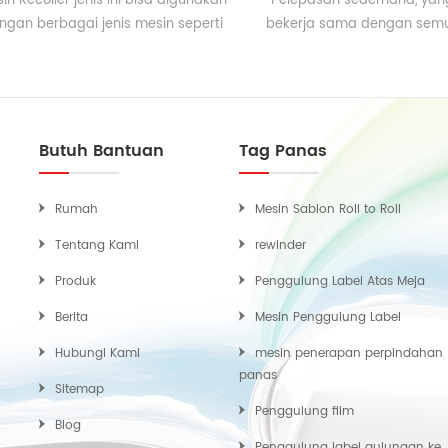
in Recoiler jenis ini bisa digunakan
Pelepasan sederhana, yan
ngan berbagai jenis mesin seperti
bekerja sama dengan sem
ll untuk menggulung mesin sablon,
sablon roll to roll.
mesin pengemas dan oven
pengawetan.
Butuh Bantuan
Tag Panas
Rumah
Mesin Sablon Roll to Roll
Tentang Kami
rewinder
Produk
Penggulung Label Atas Meja
Berita
Mesin Penggulung Label
Hubungi Kami
mesin penerapan perpindahan
panas
Sitemap
Penggulung film
Blog
Penggulung label gulungan ke