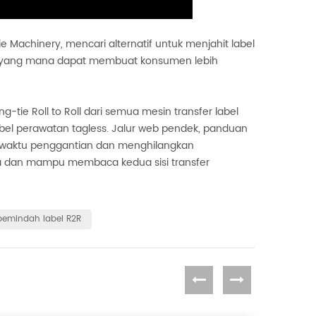
e Machinery, mencari alternatif untuk menjahit label
an, yang mana dapat membuat konsumen lebih
e Roll to Roll dari semua mesin transfer label
 label perawatan tagless. Jalur web pendek, panduan
gi waktu penggantian dan menghilangkan
a dan mampu membaca kedua sisi transfer
pemindah label R2R