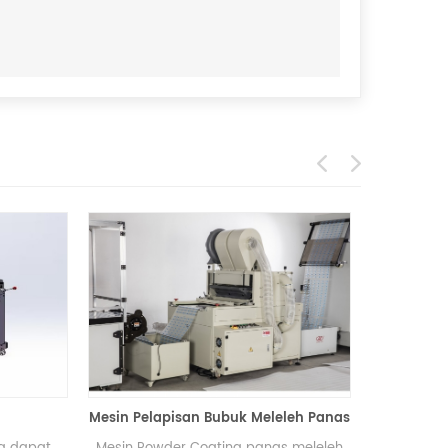
Mesin Pelapisan Bubuk Meleleh Panas
Mesin