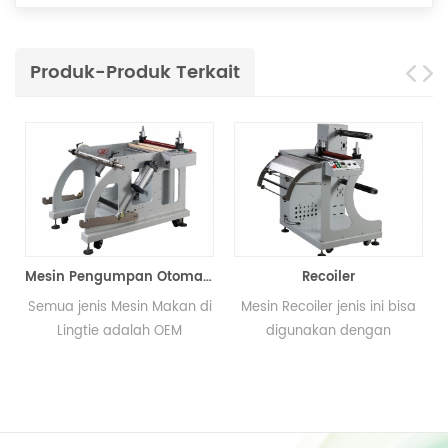
Produk-Produk Terkait
n semi otomatis
Mesin Pengumpan Otomatis
Recoiler
Semua jenis Mesin Makan di
Mesin Recoiler jenis ini bisa
Lingtie adalah OEM
digunakan dengan
Memproduksi model sesuai
berbagai jenis mesin seperti
dengan permintaan Anda;
roll untuk menggulung mesin
dapat digunakan dengan
sablon, mesin pengemas
n
pencetakan mesin, roll ke
dan oven pengawetan.