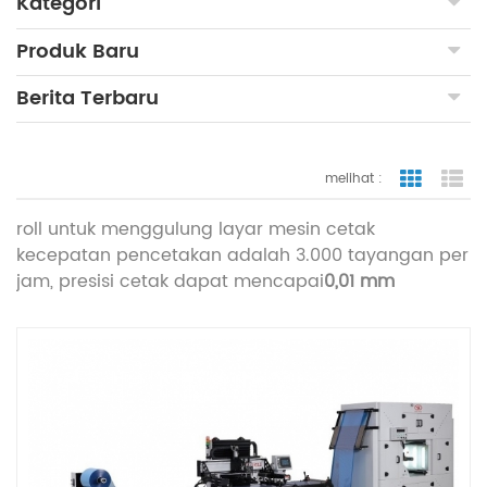
Kategori
Produk Baru
Berita Terbaru
melihat :
tampilan
ta
roll untuk menggulung layar mesin cetak
kecepatan pencetakan adalah 3.000 tayangan per
jam, presisi cetak dapat mencapai
0,01 mm