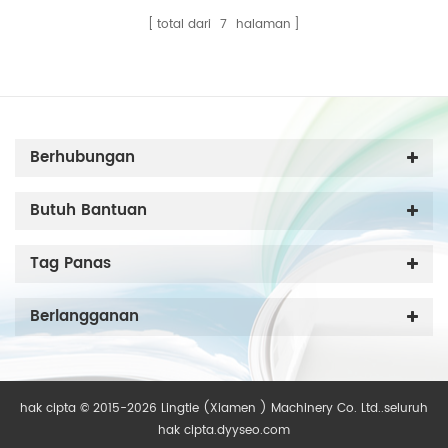
total dari
7
halaman
Berhubungan
Butuh Bantuan
Tag Panas
Berlangganan
hak cipta © 2015-2026 Lingtie (Xiamen ) Machinery Co. Ltd..seluruh
hak cipta.
dyyseo.com